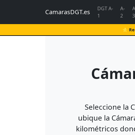
DGT A-
A-
A
CamarasDGT.es
1
2
3
⭐ Rec
Cámar
Seleccione la 
ubique la Cámara
kilométricos dond