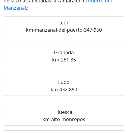
de las más afectadas la cámara en el
Puerto del
Manzanal.
:
León
km-manzanal-del-puerto-347-950
Granada
km-261-35
Lugo
km-432-850
Huesca
km-alto-monrepos