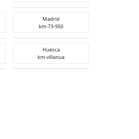
Madrid
km-73-950
Huesca
km-villanua