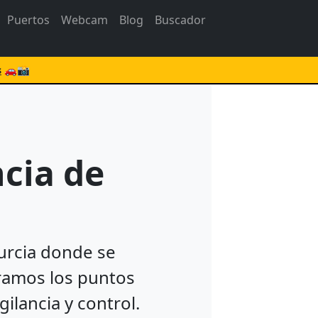
Puertos
Webcam
Blog
Buscador
s
🚗📸
cia de
Murcia donde se
tramos los puntos
ilancia y control.