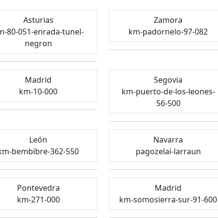
Asturias
Zamora
m-80-051-enrada-tunel-
km-padornelo-97-082
negron
Madrid
Segovia
km-10-000
km-puerto-de-los-leones-
56-500
León
Navarra
km-bembibre-362-550
pagozelai-larraun
Pontevedra
Madrid
km-271-000
km-somosierra-sur-91-600