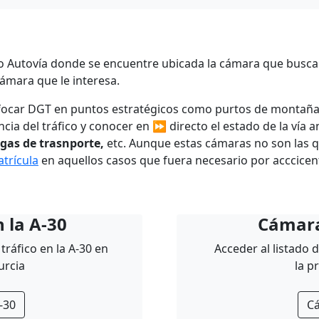
 o Autovía donde se encuentre ubicada la cámara que busca
ámara que le interesa.
nfocar DGT en puntos estratégicos como purtos de montañ
ancia del tráfico y conocer en ⏩ directo el estado de la vía 
egas de trasnporte,
etc. Aunque estas cámaras no son las q
trícula
en aquellos casos que fuera necesario por acccicen
 la A-30
Cámara
tráfico en la A-30 en
Acceder al listado 
urcia
la p
-30
C