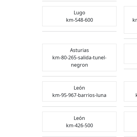
Lugo
km-548-600
k
Asturias
km-80-265-salida-tunel-
negron
León
km-95-967-barrios-luna
León
km-426-500