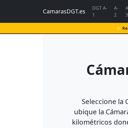
DGT A-
A-
A
CamarasDGT.es
1
2
3
⭐ Rec
Cámar
Seleccione la 
ubique la Cámara
kilométricos dond