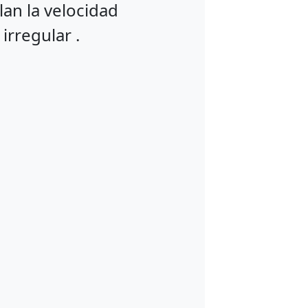
an la velocidad
rregular .