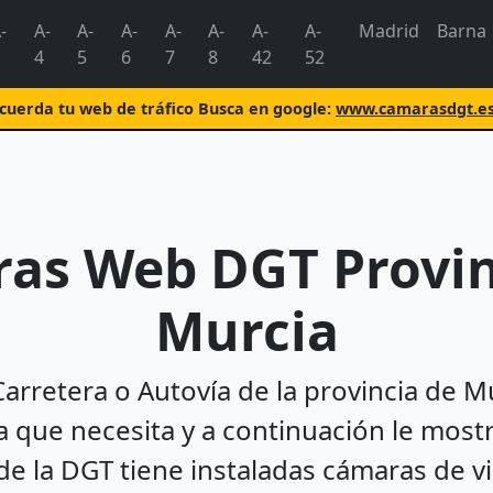
-
A-
A-
A-
A-
A-
A-
A-
Madrid
Barna
4
5
6
7
8
42
52
uerda tu web de tráfico Busca en google:
www.camarasdgt.e
as Web DGT Provin
Murcia
Carretera o Autovía de la provincia de 
 que necesita y a continuación le mos
e la DGT tiene instaladas cámaras de vig