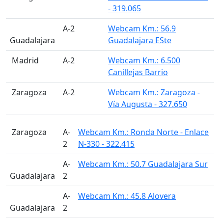
- 319.065
A-2
Webcam Km.: 56.9
Guadalajara
Guadalajara ESte
󠁭󠁶󠁳󠁣󠁿 Madrid
A-2
Webcam Km.: 6.500
Canillejas Barrio
󠁭󠁶󠁳󠁣󠁿 Zaragoza
A-2
Webcam Km.: Zaragoza -
Vía Augusta - 327.650
󠁭󠁶󠁳󠁣󠁿 Zaragoza
A-
Webcam Km.: Ronda Norte - Enlace
2
N-330 - 322.415
A-
Webcam Km.: 50.7 Guadalajara Sur
Guadalajara
2
A-
Webcam Km.: 45.8 Alovera
Guadalajara
2