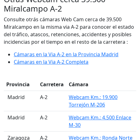
Miralcampo A-2
Consulte otrás cámaras Web Cam cerca de 39.500
Miralcampo en la misma via A-2 para conocer el estado
del tráfico, atascos, retenciones, accidentes y posibles
incidencias por el tiempo en el resto de la carretera :
Cámaras en la Via A-2 en la Provincia Madrid
Cámaras en la Via A-2 Completa
Provincia
Carretera
Cámara
󠁭󠁶󠁳󠁣󠁿 Madrid
A-2
Webcam Km.: 19.900
Torrejón M-206
󠁭󠁶󠁳󠁣󠁿 Madrid
A-2
Webcam Km.: 4.500 Enlace
M-30
󠁭󠁶󠁳󠁣󠁿 Zaragoza
A-2
Webcam Km.: Ronda Norte