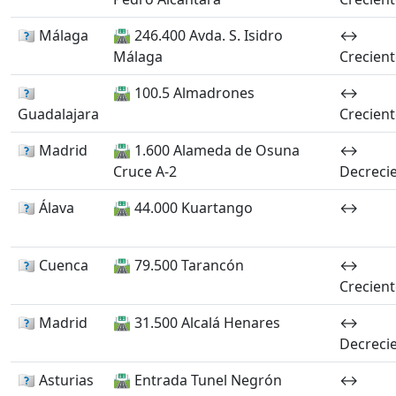
🏴󠁭󠁶󠁳󠁣󠁿 Málaga
🛣️ 246.400 Avda. S. Isidro
↔️
Málaga
Crecient
🏴󠁭󠁶󠁳󠁣󠁿
🛣️ 100.5 Almadrones
↔️
Guadalajara
Crecient
🏴󠁭󠁶󠁳󠁣󠁿 Madrid
🛣️ 1.600 Alameda de Osuna
↔️
Cruce A-2
Decreci
🏴󠁭󠁶󠁳󠁣󠁿 Álava
🛣️ 44.000 Kuartango
↔️
🏴󠁭󠁶󠁳󠁣󠁿 Cuenca
🛣️ 79.500 Tarancón
↔️
Crecient
🏴󠁭󠁶󠁳󠁣󠁿 Madrid
🛣️ 31.500 Alcalá Henares
↔️
Decreci
🏴󠁭󠁶󠁳󠁣󠁿 Asturias
🛣️ Entrada Tunel Negrón
↔️