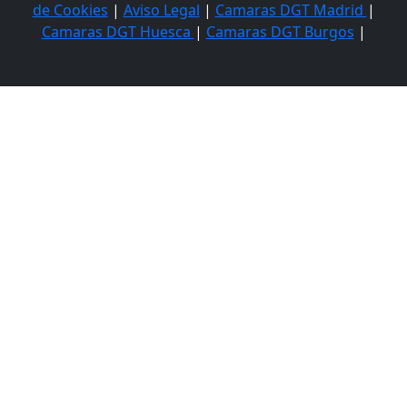
de Cookies
|
Aviso Legal
|
Camaras DGT Madrid
|
Camaras DGT Huesca
|
Camaras DGT Burgos
|