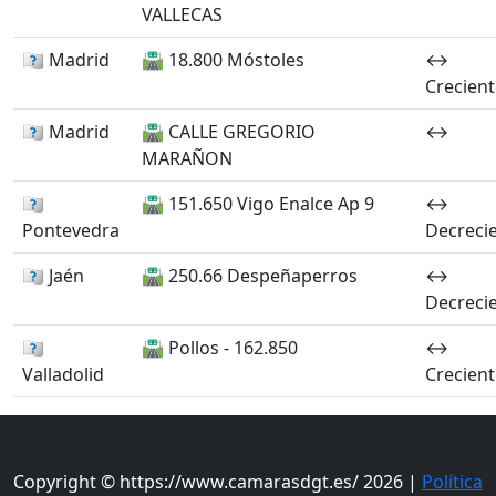
VALLECAS
🏴󠁭󠁶󠁳󠁣󠁿 Madrid
🛣️ 18.800 Móstoles
↔️
Crecient
🏴󠁭󠁶󠁳󠁣󠁿 Madrid
🛣️ CALLE GREGORIO
↔️
MARAÑON
🏴󠁭󠁶󠁳󠁣󠁿
🛣️ 151.650 Vigo Enalce Ap 9
↔️
Pontevedra
Decreci
🏴󠁭󠁶󠁳󠁣󠁿 Jaén
🛣️ 250.66 Despeñaperros
↔️
Decreci
🏴󠁭󠁶󠁳󠁣󠁿
🛣️ Pollos - 162.850
↔️
Valladolid
Crecient
Copyright © https://www.camarasdgt.es/ 2026 |
Política