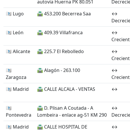
autovia Huerna PK 80.051
Decreci
🏴󠁭󠁶󠁳󠁣󠁿 Lugo
🛣️ 453.200 Becerrea Saa
↔️
Decreci
🏴󠁭󠁶󠁳󠁣󠁿 León
🛣️ 409.39 Villafranca
↔️
Crecient
🏴󠁭󠁶󠁳󠁣󠁿 Alicante
🛣️ 225.7 El Rebolledo
↔️
Crecient
🏴󠁭󠁶󠁳󠁣󠁿
🛣️ Alagón - 263.100
↔️
Zaragoza
Crecient
🏴󠁭󠁶󠁳󠁣󠁿 Madrid
🛣️ CALLE ALCALA - VENTAS
↔️
🏴󠁭󠁶󠁳󠁣󠁿
🛣️ D. Plisan A Coutada - A
↔️
Pontevedra
Lombeira - enlace ag-51 KM 290
Decreci
🏴󠁭󠁶󠁳󠁣󠁿 Madrid
🛣️ CALLE HOSPITAL DE
↔️