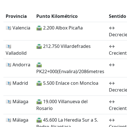
Provincia󠁭󠁶󠁳󠁣󠁿
Punto Kilométrico
Sentido
🏴󠁭󠁶󠁳󠁣󠁿 Valencia
🛣️ 2.200 Albox Picaña
↔️
Decreci
🏴󠁭󠁶󠁳󠁣󠁿
🛣️ 212.750 Villardefrades
↔️
Valladolid
Crecient
🏴󠁭󠁶󠁳󠁣󠁿 Andorra
🛣️
↔️
PK22+000(Envalira)/2086metres
🏴󠁭󠁶󠁳󠁣󠁿 Madrid
🛣️ 5.500 Enlace con Moncloa
↔️
Decreci
🏴󠁭󠁶󠁳󠁣󠁿 Málaga
🛣️ 19.000 Villanueva del
↔️
Rosario
Crecient
🏴󠁭󠁶󠁳󠁣󠁿 Málaga
🛣️ 45.600 La Heredia Sur a S.
↔️
Pedro Alcantara
Crecient