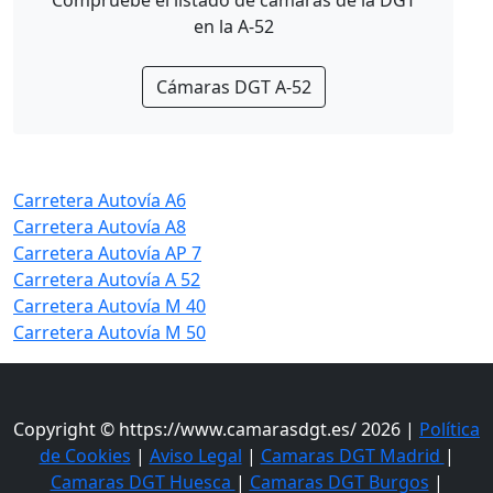
Compruebe el listado de cámaras de la DGT
en la A-52
Cámaras DGT A-52
Carretera Autovía A6
Carretera Autovía A8
Carretera Autovía AP 7
Carretera Autovía A 52
Carretera Autovía M 40
Carretera Autovía M 50
Copyright © https://www.camarasdgt.es/ 2026 |
Política
de Cookies
|
Aviso Legal
|
Camaras DGT Madrid
|
Camaras DGT Huesca
|
Camaras DGT Burgos
|