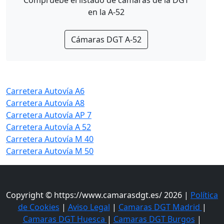
Compruebe el listado de cámaras de la DGT
en la A-52
Cámaras DGT A-52
Carretera Autovía A6
Carretera Autovía A8
Carretera Autovía AP 7
Carretera Autovía A 52
Carretera Autovía M 40
Carretera Autovía M 50
Copyright © https://www.camarasdgt.es/ 2026 |
Política
de Cookies
|
Aviso Legal
|
Camaras DGT Madrid
|
Camaras DGT Huesca
|
Camaras DGT Burgos
|