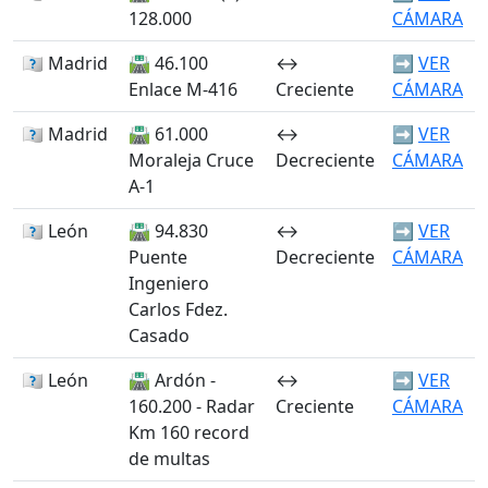
128.000
CÁMARA
🏴󠁭󠁶󠁳󠁣󠁿 Madrid
🛣️ 46.100
↔️
➡️
VER
Enlace M-416
Creciente
CÁMARA
🏴󠁭󠁶󠁳󠁣󠁿 Madrid
🛣️ 61.000
↔️
➡️
VER
Moraleja Cruce
Decreciente
CÁMARA
A-1
🏴󠁭󠁶󠁳󠁣󠁿 León
🛣️ 94.830
↔️
➡️
VER
Puente
Decreciente
CÁMARA
Ingeniero
Carlos Fdez.
Casado
🏴󠁭󠁶󠁳󠁣󠁿 León
🛣️ Ardón -
↔️
➡️
VER
160.200 - Radar
Creciente
CÁMARA
Km 160 record
de multas