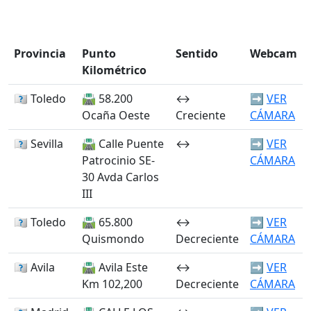
Provincia󠁭󠁶󠁳󠁣󠁿
Punto
Sentido
Webcam
Kilométrico
🏴󠁭󠁶󠁳󠁣󠁿 Toledo
🛣️ 58.200
↔️
➡️
VER
Ocaña Oeste
Creciente
CÁMARA
🏴󠁭󠁶󠁳󠁣󠁿 Sevilla
🛣️ Calle Puente
↔️
➡️
VER
Patrocinio SE-
CÁMARA
30 Avda Carlos
III
🏴󠁭󠁶󠁳󠁣󠁿 Toledo
🛣️ 65.800
↔️
➡️
VER
Quismondo
Decreciente
CÁMARA
🏴󠁭󠁶󠁳󠁣󠁿 Avila
🛣️ Avila Este
↔️
➡️
VER
Km 102,200
Decreciente
CÁMARA