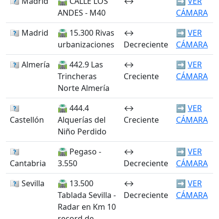
🏴󠁭󠁶󠁳󠁣󠁿 Madrid
🛣️ CALLE LOS
↔️
➡️
VER
ANDES - M40
CÁMARA
🏴󠁭󠁶󠁳󠁣󠁿 Madrid
🛣️ 15.300 Rivas
↔️
➡️
VER
urbanizaciones
Decreciente
CÁMARA
🏴󠁭󠁶󠁳󠁣󠁿 Almería
🛣️ 442.9 Las
↔️
➡️
VER
Trincheras
Creciente
CÁMARA
Norte Almería
🏴󠁭󠁶󠁳󠁣󠁿
🛣️ 444.4
↔️
➡️
VER
Castellón
Alquerías del
Creciente
CÁMARA
Niño Perdido
🏴󠁭󠁶󠁳󠁣󠁿
🛣️ Pegaso -
↔️
➡️
VER
Cantabria
3.550
Decreciente
CÁMARA
🏴󠁭󠁶󠁳󠁣󠁿 Sevilla
🛣️ 13.500
↔️
➡️
VER
Tablada Sevilla -
Decreciente
CÁMARA
Radar en Km 10
record de