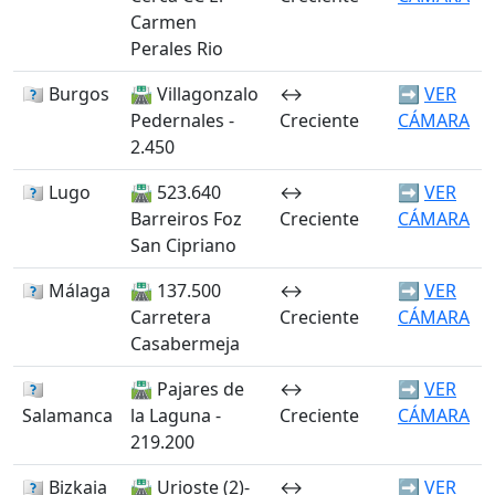
Carmen
Perales Rio
🏴󠁭󠁶󠁳󠁣󠁿 Burgos
🛣️ Villagonzalo
↔️
➡️
VER
Pedernales -
Creciente
CÁMARA
2.450
🏴󠁭󠁶󠁳󠁣󠁿 Lugo
🛣️ 523.640
↔️
➡️
VER
Barreiros Foz
Creciente
CÁMARA
San Cipriano
🏴󠁭󠁶󠁳󠁣󠁿 Málaga
🛣️ 137.500
↔️
➡️
VER
Carretera
Creciente
CÁMARA
Casabermeja
🏴󠁭󠁶󠁳󠁣󠁿
🛣️ Pajares de
↔️
➡️
VER
Salamanca
la Laguna -
Creciente
CÁMARA
219.200
🏴󠁭󠁶󠁳󠁣󠁿 Bizkaia
🛣️ Urioste (2)-
↔️
➡️
VER