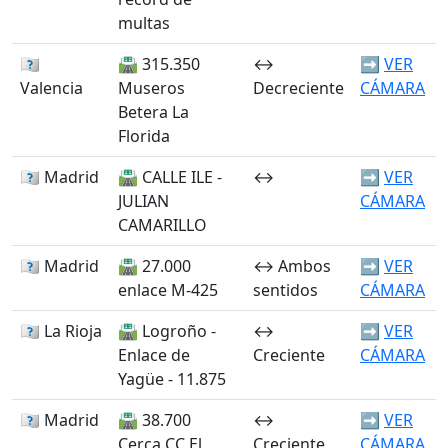
multas
🏴󠁭󠁶󠁳󠁣󠁿
🛣️ 315.350
↔️
➡️
VER
Valencia
Museros
Decreciente
CÁMARA
Betera La
Florida
🏴󠁭󠁶󠁳󠁣󠁿 Madrid
🛣️ CALLE ILE -
↔️
➡️
VER
JULIAN
CÁMARA
CAMARILLO
🏴󠁭󠁶󠁳󠁣󠁿 Madrid
🛣️ 27.000
↔️ Ambos
➡️
VER
enlace M-425
sentidos
CÁMARA
🏴󠁭󠁶󠁳󠁣󠁿 La Rioja
🛣️ Logroño -
↔️
➡️
VER
Enlace de
Creciente
CÁMARA
Yagüe - 11.875
🏴󠁭󠁶󠁳󠁣󠁿 Madrid
🛣️ 38.700
↔️
➡️
VER
Cerca CC El
Creciente
CÁMARA