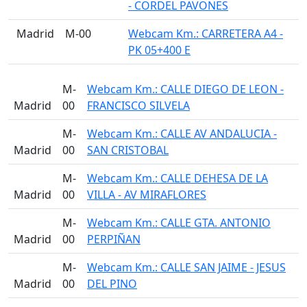
- CORDEL PAVONES
󠁭󠁶󠁳󠁣󠁿 Madrid
M-00
Webcam Km.: CARRETERA A4 -
PK 05+400 E
M-
Webcam Km.: CALLE DIEGO DE LEON -
Madrid
00
FRANCISCO SILVELA
M-
Webcam Km.: CALLE AV ANDALUCIA -
Madrid
00
SAN CRISTOBAL
M-
Webcam Km.: CALLE DEHESA DE LA
Madrid
00
VILLA - AV MIRAFLORES
M-
Webcam Km.: CALLE GTA. ANTONIO
Madrid
00
PERPIÑAN
M-
Webcam Km.: CALLE SAN JAIME - JESUS
Madrid
00
DEL PINO