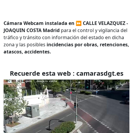
Cámara Webcam instalada en ⏩ CALLE VELAZQUEZ -
JOAQUIN COSTA Madrid
para el control y vigilancia del
tráfico y tránsito con información del estado en dicha
zona y las posibles
incidencias por obras, retenciones,
atascos, accidentes.
Recuerde esta web : camarasdgt.es