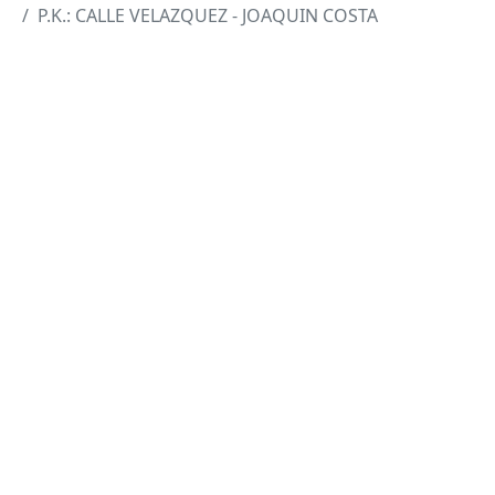
P.K.: CALLE VELAZQUEZ - JOAQUIN COSTA