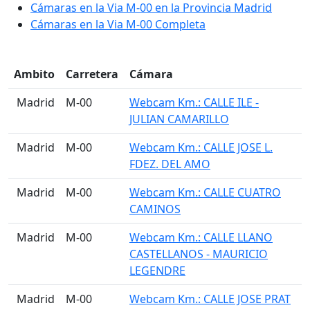
Cámaras en la Via M-00 en la Provincia Madrid
Cámaras en la Via M-00 Completa
Ambito
Carretera
Cámara
󠁭󠁶󠁳󠁣󠁿 Madrid
M-00
Webcam Km.: CALLE ILE -
JULIAN CAMARILLO
󠁭󠁶󠁳󠁣󠁿 Madrid
M-00
Webcam Km.: CALLE JOSE L.
FDEZ. DEL AMO
󠁭󠁶󠁳󠁣󠁿 Madrid
M-00
Webcam Km.: CALLE CUATRO
CAMINOS
󠁭󠁶󠁳󠁣󠁿 Madrid
M-00
Webcam Km.: CALLE LLANO
CASTELLANOS - MAURICIO
LEGENDRE
󠁭󠁶󠁳󠁣󠁿 Madrid
M-00
Webcam Km.: CALLE JOSE PRAT