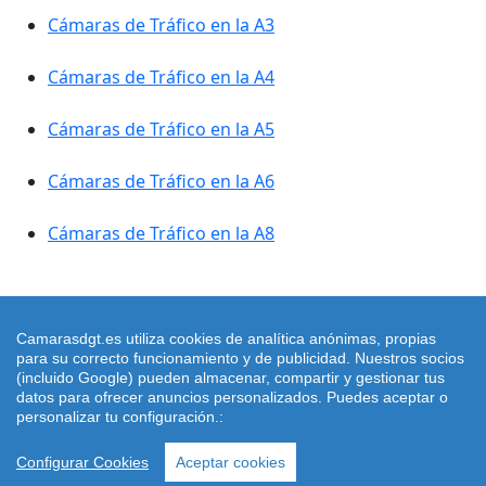
Cámaras de Tráfico en la A3
Cámaras de Tráfico en la A4
Cámaras de Tráfico en la A5
Cámaras de Tráfico en la A6
Cámaras de Tráfico en la A8
Camarasdgt.es utiliza cookies de analítica anónimas, propias
para su correcto funcionamiento y de publicidad. Nuestros socios
Copyright © https://www.camarasdgt.es/ 2026 |
Política
(incluido Google) pueden almacenar, compartir y gestionar tus
datos para ofrecer anuncios personalizados. Puedes aceptar o
de Cookies
|
Aviso Legal
|
Camaras DGT Madrid
|
personalizar tu configuración.:
Camaras DGT Huesca
|
Camaras DGT Burgos
|
Configurar Cookies
Aceptar cookies