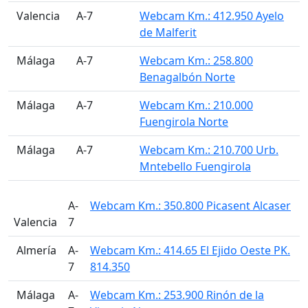
󠁭󠁶󠁳󠁣󠁿 Valencia
A-7
Webcam Km.: 412.950 Ayelo
de Malferit
󠁭󠁶󠁳󠁣󠁿 Málaga
A-7
Webcam Km.: 258.800
Benagalbón Norte
󠁭󠁶󠁳󠁣󠁿 Málaga
A-7
Webcam Km.: 210.000
Fuengirola Norte
󠁭󠁶󠁳󠁣󠁿 Málaga
A-7
Webcam Km.: 210.700 Urb.
Mntebello Fuengirola
A-
Webcam Km.: 350.800 Picasent Alcaser
Valencia
7
󠁭󠁶󠁳󠁣󠁿 Almería
A-
Webcam Km.: 414.65 El Ejido Oeste PK.
7
814.350
󠁭󠁶󠁳󠁣󠁿 Málaga
A-
Webcam Km.: 253.900 Rinón de la