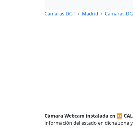
Cámaras DGT
Madrid
Cámaras DG
Cámara Webcam instalada en ⏩ CALL
información del estado en dicha zona y