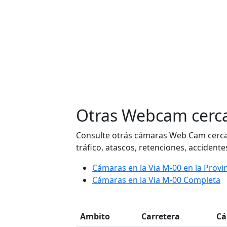
Otras Webcam cerc
Consulte otrás cámaras Web Cam cerca 
tráfico, atascos, retenciones, accidentes
Cámaras en la Via M-00 en la Provi
Cámaras en la Via M-00 Completa
Ambito
Carretera
Cá