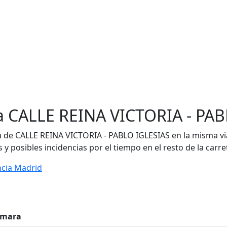
a CALLE REINA VICTORIA - PAB
de CALLE REINA VICTORIA - PABLO IGLESIAS en la misma via
 y posibles incidencias por el tiempo en el resto de la carre
ncia Madrid
mara