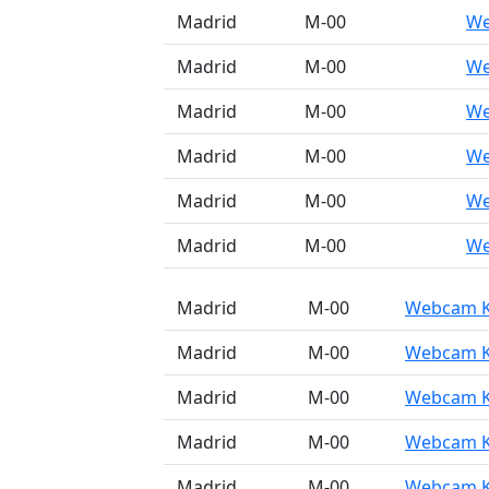
󠁭󠁶󠁳󠁣󠁿 Madrid
M-00
We
󠁭󠁶󠁳󠁣󠁿 Madrid
M-00
We
󠁭󠁶󠁳󠁣󠁿 Madrid
M-00
We
󠁭󠁶󠁳󠁣󠁿 Madrid
M-00
We
󠁭󠁶󠁳󠁣󠁿 Madrid
M-00
We
󠁭󠁶󠁳󠁣󠁿 Madrid
M-00
We
󠁭󠁶󠁳󠁣󠁿 Madrid
M-00
Webcam K
󠁭󠁶󠁳󠁣󠁿 Madrid
M-00
Webcam K
󠁭󠁶󠁳󠁣󠁿 Madrid
M-00
Webcam K
󠁭󠁶󠁳󠁣󠁿 Madrid
M-00
Webcam K
󠁭󠁶󠁳󠁣󠁿 Madrid
M-00
Webcam Km