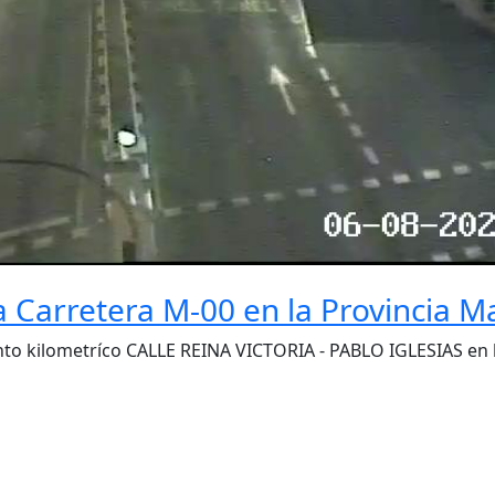
 Carretera M-00 en la Provincia M
o kilometríco CALLE REINA VICTORIA - PABLO IGLESIAS en la