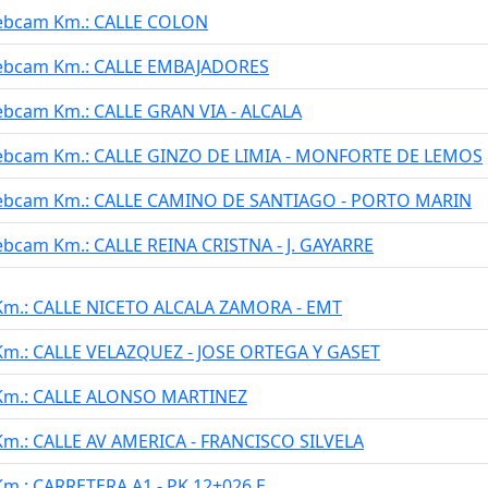
bcam Km.: CALLE COLON
bcam Km.: CALLE EMBAJADORES
bcam Km.: CALLE GRAN VIA - ALCALA
bcam Km.: CALLE GINZO DE LIMIA - MONFORTE DE LEMOS
bcam Km.: CALLE CAMINO DE SANTIAGO - PORTO MARIN
bcam Km.: CALLE REINA CRISTNA - J. GAYARRE
m.: CALLE NICETO ALCALA ZAMORA - EMT
m.: CALLE VELAZQUEZ - JOSE ORTEGA Y GASET
m.: CALLE ALONSO MARTINEZ
m.: CALLE AV AMERICA - FRANCISCO SILVELA
.: CARRETERA A1 - PK 12+026 E