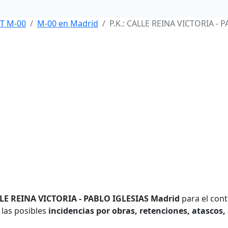
T M-00
M-00 en Madrid
P.K.: CALLE REINA VICTORIA - 
E REINA VICTORIA - PABLO IGLESIAS Madrid
para el cont
 las posibles
incidencias por obras, retenciones, atascos,