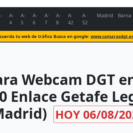
-
A-
A-
A-
A-
A-
A-
A-
Madrid
Barna
4
5
6
7
8
42
52
uerda tu web de tráfico Busca en google:
www.camarasdgt.e
ra Webcam DGT en
0 Enlace Getafe L
Madrid)
HOY 06/08/20