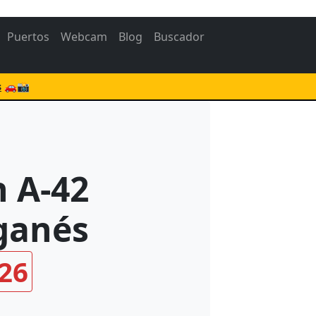
Puertos
Webcam
Blog
Buscador
s
🚗📸
 A-42
eganés
26