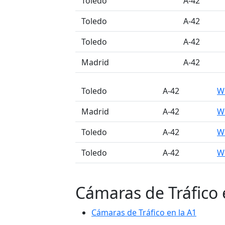
󠁭󠁶󠁳󠁣󠁿 Toledo
A-42
󠁭󠁶󠁳󠁣󠁿 Toledo
A-42
󠁭󠁶󠁳󠁣󠁿 Toledo
A-42
󠁭󠁶󠁳󠁣󠁿 Madrid
A-42
󠁭󠁶󠁳󠁣󠁿 Toledo
A-42
W
󠁭󠁶󠁳󠁣󠁿 Madrid
A-42
W
󠁭󠁶󠁳󠁣󠁿 Toledo
A-42
W
󠁭󠁶󠁳󠁣󠁿 Toledo
A-42
W
Cámaras de Tráfico 
Cámaras de Tráfico en la A1