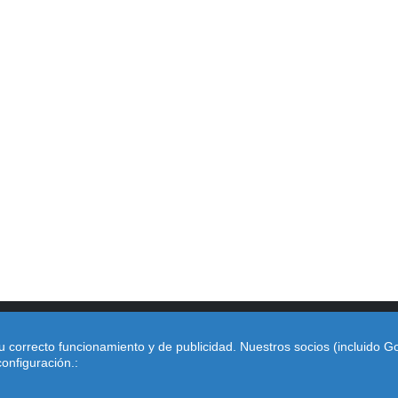
u correcto funcionamiento y de publicidad. Nuestros socios (incluido 
2026 |
Política de Cookies
|
Aviso Legal
|
Camaras DGT Mad
onfiguración.:
Burgos
|