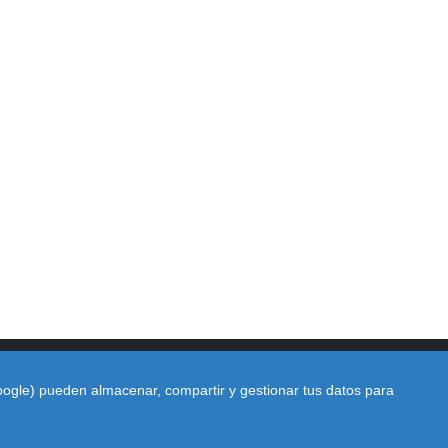
Google) pueden almacenar, compartir y gestionar tus datos para
rid
|
Camaras DGT Huesca
|
Camaras DGT