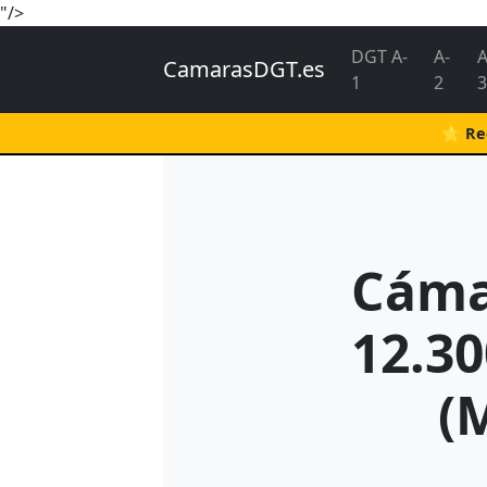
"/>
DGT A-
A-
A
CamarasDGT.es
1
2
3
⭐ Rec
Cáma
12.30
(