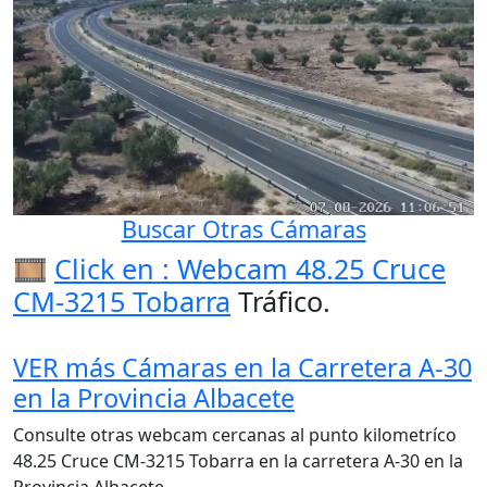
Buscar Otras Cámaras
🎞️
Click en : Webcam 48.25 Cruce
CM-3215 Tobarra
Tráfico.
VER más Cámaras en la Carretera A-30
en la Provincia Albacete
Consulte otras webcam cercanas al punto kilometríco
48.25 Cruce CM-3215 Tobarra en la carretera A-30 en la