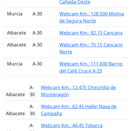
Cañada Oeste
󠁭󠁶󠁳󠁣󠁿 Murcia
A-30
Webcam Km.: 128.500 Molina
de Segura Norte
󠁭󠁶󠁳󠁣󠁿 Albacete
A-30
Webcam Km.: 82.15 Cancarix
󠁭󠁶󠁳󠁣󠁿 Albacete
A-30
Webcam Km.: 75.15 Cancarix
Norte
󠁭󠁶󠁳󠁣󠁿 Murcia
A-30
Webcam Km.: 111.600 Barrio
del Café Cruce A-33
A-
Webcam Km.: 12.475 Chinchilla de
Albacete
30
Monteragón
A-
Webcam Km.: 62.45 Hellin Nava de
Albacete
30
Campaña
A-
Webcam Km.: 44.45 Tobarra