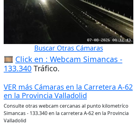
Buscar Otras Cámaras
🎞️
Click en : Webcam Simancas -
133.340
Tráfico.
VER más Cámaras en la Carretera A-62
en la Provincia Valladolid
Consulte otras webcam cercanas al punto kilometríco
Simancas - 133.340 en la carretera A-62 en la Provincia
Valladolid