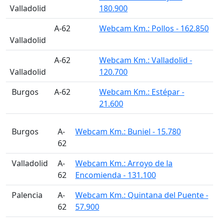
Valladolid
180.900
A-62
Webcam Km.: Pollos - 162.850
Valladolid
A-62
Webcam Km.: Valladolid -
Valladolid
120.700
󠁭󠁶󠁳󠁣󠁿 Burgos
A-62
Webcam Km.: Estépar -
21.600
󠁭󠁶󠁳󠁣󠁿 Burgos
A-
Webcam Km.: Buniel - 15.780
62
󠁭󠁶󠁳󠁣󠁿 Valladolid
A-
Webcam Km.: Arroyo de la
62
Encomienda - 131.100
󠁭󠁶󠁳󠁣󠁿 Palencia
A-
Webcam Km.: Quintana del Puente -
62
57.900