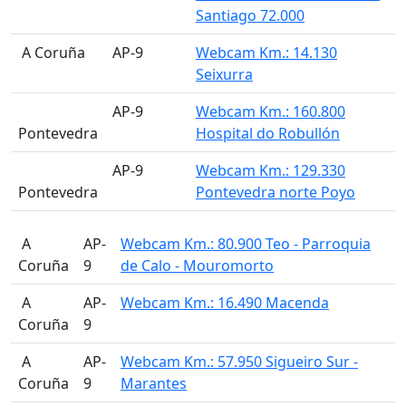
Santiago 72.000
󠁭󠁶󠁳󠁣󠁿 A Coruña
AP-9
Webcam Km.: 14.130
Seixurra
AP-9
Webcam Km.: 160.800
Pontevedra
Hospital do Robullón
AP-9
Webcam Km.: 129.330
Pontevedra
Pontevedra norte Poyo
󠁭󠁶󠁳󠁣󠁿 A
AP-
Webcam Km.: 80.900 Teo - Parroquia
Coruña
9
de Calo - Mouromorto
󠁭󠁶󠁳󠁣󠁿 A
AP-
Webcam Km.: 16.490 Macenda
Coruña
9
󠁭󠁶󠁳󠁣󠁿 A
AP-
Webcam Km.: 57.950 Sigueiro Sur -
Coruña
9
Marantes