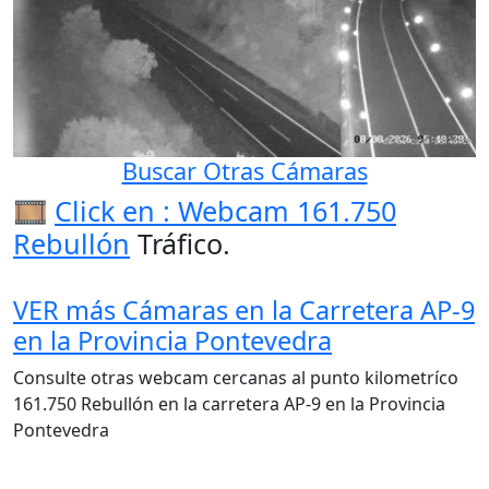
Buscar Otras Cámaras
🎞️
Click en : Webcam 161.750
Rebullón
Tráfico.
VER más Cámaras en la Carretera AP-9
en la Provincia Pontevedra
Consulte otras webcam cercanas al punto kilometríco
161.750 Rebullón en la carretera AP-9 en la Provincia
Pontevedra