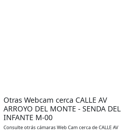
Otras Webcam cerca CALLE AV
ARROYO DEL MONTE - SENDA DEL
INFANTE M-00
Consulte otrás cámaras Web Cam cerca de CALLE AV