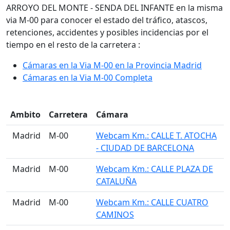
ARROYO DEL MONTE - SENDA DEL INFANTE en la misma
via M-00 para conocer el estado del tráfico, atascos,
retenciones, accidentes y posibles incidencias por el
tiempo en el resto de la carretera :
Cámaras en la Via M-00 en la Provincia Madrid
Cámaras en la Via M-00 Completa
Ambito
Carretera
Cámara
󠁭󠁶󠁳󠁣󠁿 Madrid
M-00
Webcam Km.: CALLE T. ATOCHA
- CIUDAD DE BARCELONA
󠁭󠁶󠁳󠁣󠁿 Madrid
M-00
Webcam Km.: CALLE PLAZA DE
CATALUÑA
󠁭󠁶󠁳󠁣󠁿 Madrid
M-00
Webcam Km.: CALLE CUATRO
CAMINOS