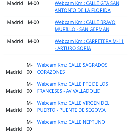
󠁭󠁶󠁳󠁣󠁿 Madrid
M-00
Webcam Km.: CALLE GTA SAN
ANTONIO DE LA FLORIDA
󠁭󠁶󠁳󠁣󠁿 Madrid
M-00
Webcam Km.: CALLE BRAVO
MURILLO - SAN GERMAN
󠁭󠁶󠁳󠁣󠁿 Madrid
M-00
Webcam Km.: CARRETERA M-11
- ARTURO SORIA
M-
Webcam Km.: CALLE SAGRADOS
Madrid
00
CORAZONES
M-
Webcam Km.: CALLE PTE DE LOS
Madrid
00
FRANCESES - AV VALLADOLID
M-
Webcam Km.: CALLE VIRGEN DEL
Madrid
00
PUERTO - PUENTE DE SEGOVIA
M-
Webcam Km.: CALLE NEPTUNO
Madrid
00