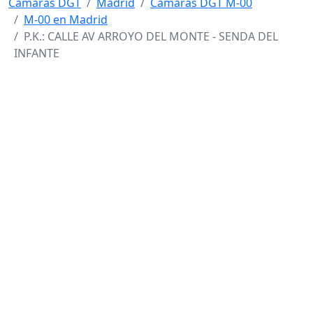
Cámaras DGT
Madrid
Cámaras DGT M-00
M-00 en Madrid
P.K.: CALLE AV ARROYO DEL MONTE - SENDA DEL
INFANTE