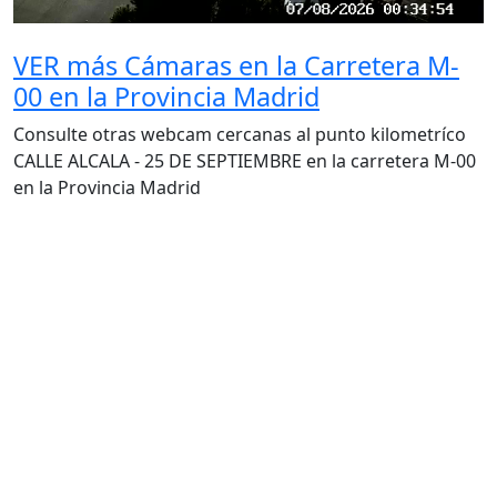
VER más Cámaras en la Carretera M-
00 en la Provincia Madrid
Consulte otras webcam cercanas al punto kilometríco
CALLE ALCALA - 25 DE SEPTIEMBRE en la carretera M-00
en la Provincia Madrid