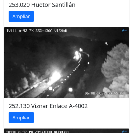
253.020 Huetor Santillán
Ampliar
252.130 Viznar Enlace A-4002
Ampliar