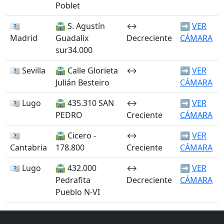
Poblet
🏴󠁭󠁶󠁳󠁣󠁿
🛣️ S. Agustín
↔️
➡️
VER
Madrid
Guadalix
Decreciente
CÁMARA
sur34.000
🏴󠁭󠁶󠁳󠁣󠁿 Sevilla
🛣️ Calle Glorieta
↔️
➡️
VER
Julián Besteiro
CÁMARA
🏴󠁭󠁶󠁳󠁣󠁿 Lugo
🛣️ 435.310 SAN
↔️
➡️
VER
PEDRO
Creciente
CÁMARA
🏴󠁭󠁶󠁳󠁣󠁿
🛣️ Cicero -
↔️
➡️
VER
Cantabria
178.800
Creciente
CÁMARA
🏴󠁭󠁶󠁳󠁣󠁿 Lugo
🛣️ 432.000
↔️
➡️
VER
Pedrafita
Decreciente
CÁMARA
Pueblo N-VI