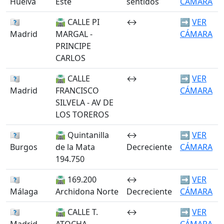
Huelva
Este
sentidos
CÁMARA
🏴󠁭󠁶󠁳󠁣󠁿
🛣️ CALLE PI
↔️
➡️
VER
Madrid
MARGAL -
CÁMARA
PRINCIPE
CARLOS
🏴󠁭󠁶󠁳󠁣󠁿
🛣️ CALLE
↔️
➡️
VER
Madrid
FRANCISCO
CÁMARA
SILVELA - AV DE
LOS TOREROS
🏴󠁭󠁶󠁳󠁣󠁿
🛣️ Quintanilla
↔️
➡️
VER
Burgos
de la Mata
Decreciente
CÁMARA
194.750
🏴󠁭󠁶󠁳󠁣󠁿
🛣️ 169.200
↔️
➡️
VER
Málaga
Archidona Norte
Decreciente
CÁMARA
🏴󠁭󠁶󠁳󠁣󠁿
🛣️ CALLE T.
↔️
➡️
VER
Madrid
ATOCHA -
CÁMARA