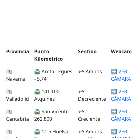
Provincia󠁭󠁶󠁳󠁣󠁿
Punto
Sentido
Webcam
Kilométrico
🏴󠁭󠁶󠁳󠁣󠁿
🛣️ Areta - Egües
↔️ Ambos
➡️
VER
Navarra
- 5.74
CÁMARA
🏴󠁭󠁶󠁳󠁣󠁿
🛣️ 141.100
↔️
➡️
VER
Valladolid
Atquines
Decreciente
CÁMARA
🏴󠁭󠁶󠁳󠁣󠁿
🛣️ San Vicente -
↔️
➡️
VER
Cantabria
262.800
Creciente
CÁMARA
🏴󠁭󠁶󠁳󠁣󠁿
🛣️ 11.6 Huelva
↔️ Ambos
➡️
VER