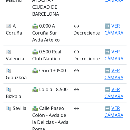
CIUDAD DE
BARCELONA
🏴󠁭󠁶󠁳󠁣󠁿 A
🛣️ 0.000 A
↔️
➡️
VER
Coruña
Coruña Sur
Decreciente
CÁMARA
Avda Arteixo
🏴󠁭󠁶󠁳󠁣󠁿
🛣️ 0.500 Real
↔️
➡️
VER
Valencia
Club Nautico
Decreciente
CÁMARA
🏴󠁭󠁶󠁳󠁣󠁿
🛣️ Orio 130500
↔️
➡️
VER
Gipuzkoa
CÁMARA
🏴󠁭󠁶󠁳󠁣󠁿
🛣️ Loiola - 8.500
↔️
➡️
VER
Bizkaia
CÁMARA
🏴󠁭󠁶󠁳󠁣󠁿 Sevilla
🛣️ Calle Paseo
↔️
➡️
VER
Colón - Avda de
CÁMARA
la Delicias - Avda
Roma