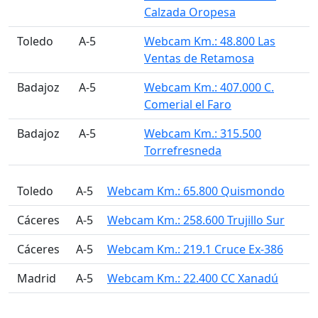
Calzada Oropesa
󠁭󠁶󠁳󠁣󠁿 Toledo
A-5
Webcam Km.: 48.800 Las
Ventas de Retamosa
󠁭󠁶󠁳󠁣󠁿 Badajoz
A-5
Webcam Km.: 407.000 C.
Comerial el Faro
󠁭󠁶󠁳󠁣󠁿 Badajoz
A-5
Webcam Km.: 315.500
Torrefresneda
󠁭󠁶󠁳󠁣󠁿 Toledo
A-5
Webcam Km.: 65.800 Quismondo
󠁭󠁶󠁳󠁣󠁿 Cáceres
A-5
Webcam Km.: 258.600 Trujillo Sur
󠁭󠁶󠁳󠁣󠁿 Cáceres
A-5
Webcam Km.: 219.1 Cruce Ex-386
󠁭󠁶󠁳󠁣󠁿 Madrid
A-5
Webcam Km.: 22.400 CC Xanadú