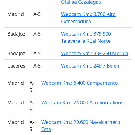
Olallaa Cazalegas
󠁭󠁶󠁳󠁣󠁿 Madrid
A-5
Webcam Km.: 3.700 Alto
Extremadura
󠁭󠁶󠁳󠁣󠁿 Badajoz
A-5
Webcam Km.: 379.900
Talavera la REal Norte
󠁭󠁶󠁳󠁣󠁿 Badajoz
A-5
Webcam Km.: 339.250 Merida
󠁭󠁶󠁳󠁣󠁿 Cáceres
A-5
Webcam Km.: 249.7 Belén
󠁭󠁶󠁳󠁣󠁿 Madrid
A-
Webcam Km.: 6.400 Campamento
5
󠁭󠁶󠁳󠁣󠁿 Madrid
A-
Webcam Km.: 24.800 Arroyomolinos
5
󠁭󠁶󠁳󠁣󠁿 Madrid
A-
Webcam Km.: 29.600 Navalcarnero
5
Este