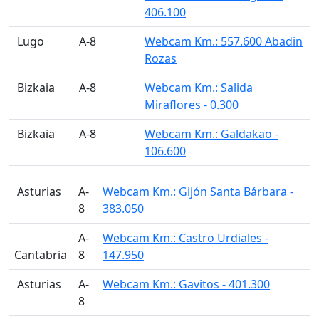
406.100
󠁭󠁶󠁳󠁣󠁿 Lugo
A-8
Webcam Km.: 557.600 Abadin
Rozas
󠁭󠁶󠁳󠁣󠁿 Bizkaia
A-8
Webcam Km.: Salida
Miraflores - 0.300
󠁭󠁶󠁳󠁣󠁿 Bizkaia
A-8
Webcam Km.: Galdakao -
106.600
󠁭󠁶󠁳󠁣󠁿 Asturias
A-
Webcam Km.: Gijón Santa Bárbara -
8
383.050
A-
Webcam Km.: Castro Urdiales -
Cantabria
8
147.950
󠁭󠁶󠁳󠁣󠁿 Asturias
A-
Webcam Km.: Gavitos - 401.300
8