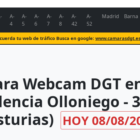
-
A-
A-
A-
A-
A-
A-
A-
Madrid
Barna
4
5
6
7
8
42
52
uerda tu web de tráfico Busca en google:
www.camarasdgt.e
ra Webcam DGT en
encia Olloniego - 
sturias)
HOY 08/08/2