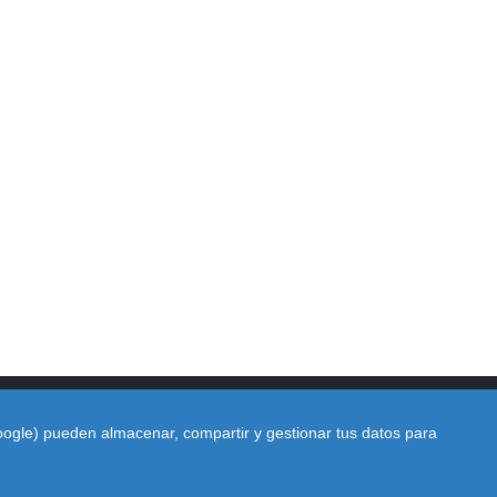
Google) pueden almacenar, compartir y gestionar tus datos para
rid
|
Camaras DGT Huesca
|
Camaras DGT