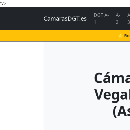
"/>
DGT A-
A-
A
CamarasDGT.es
1
2
3
⭐ Rec
Cáma
Vegal
(A