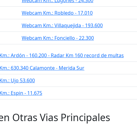
Webcam Km.: Lugones - 24.300
Webcam Km.: Robledo - 17.010
Webcam Km.: Villaquejida - 193.600
Webcam Km.: Fonciello - 22.300
m.: Ardón - 160.200 - Radar Km 160 record de multas
m.: 630.340 Calamonte - Merida Sur
m.: Ujo 53.600
m.: Espin - 11.675
en Otras Vias Principales