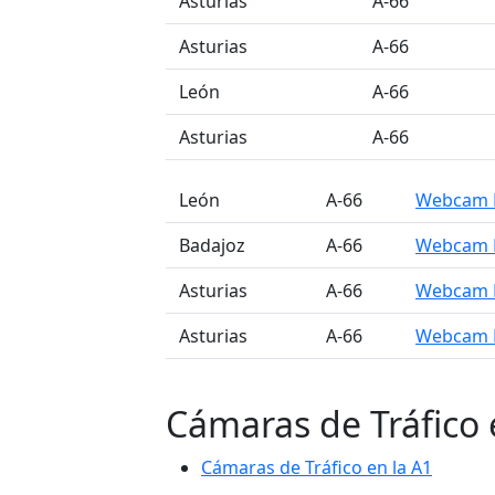
󠁭󠁶󠁳󠁣󠁿 Asturias
A-66
󠁭󠁶󠁳󠁣󠁿 Asturias
A-66
󠁭󠁶󠁳󠁣󠁿 León
A-66
󠁭󠁶󠁳󠁣󠁿 Asturias
A-66
󠁭󠁶󠁳󠁣󠁿 León
A-66
Webcam K
󠁭󠁶󠁳󠁣󠁿 Badajoz
A-66
Webcam K
󠁭󠁶󠁳󠁣󠁿 Asturias
A-66
Webcam K
󠁭󠁶󠁳󠁣󠁿 Asturias
A-66
Webcam K
Cámaras de Tráfico 
Cámaras de Tráfico en la A1