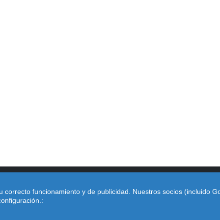
u correcto funcionamiento y de publicidad. Nuestros socios (incluido 
2026 |
Política de Cookies
|
Aviso Legal
|
Camaras DGT Mad
onfiguración.:
Burgos
|