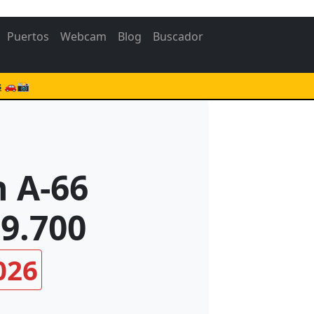
Puertos
Webcam
Blog
Buscador
s
🚗📸
 A-66
39.700
026